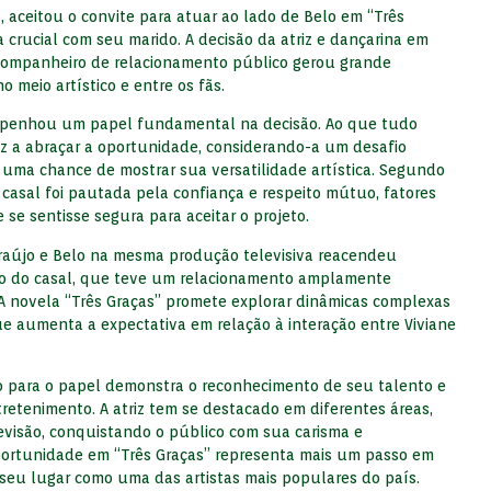
s, aceitou o convite para atuar ao lado de Belo em “Três
crucial com seu marido. A decisão da atriz e dançarina em
-companheiro de relacionamento público gerou grande
o meio artístico e entre os fãs.
mpenhou um papel fundamental na decisão. Ao que tudo
triz a abraçar a oportunidade, considerando-a um desafio
e uma chance de mostrar sua versatilidade artística. Segundo
o casal foi pautada pela confiança e respeito mútuo, fatores
 se sentisse segura para aceitar o projeto.
 Araújo e Belo na mesma produção televisiva reacendeu
do do casal, que teve um relacionamento amplamente
 novela “Três Graças” promete explorar dinâmicas complexas
ue aumenta a expectativa em relação à interação entre Viviane
jo para o papel demonstra o reconhecimento de seu talento e
retenimento. A atriz tem se destacado em diferentes áreas,
evisão, conquistando o público com sua carisma e
oportunidade em “Três Graças” representa mais um passo em
 seu lugar como uma das artistas mais populares do país.