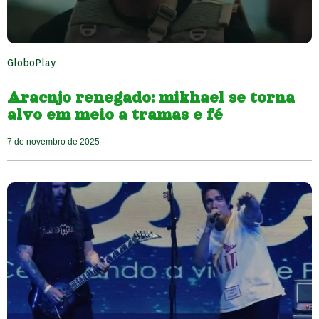
GloboPlay
Aracnjo renegado: mikhael se torna
alvo em meio a tramas e fé
7 de novembro de 2025