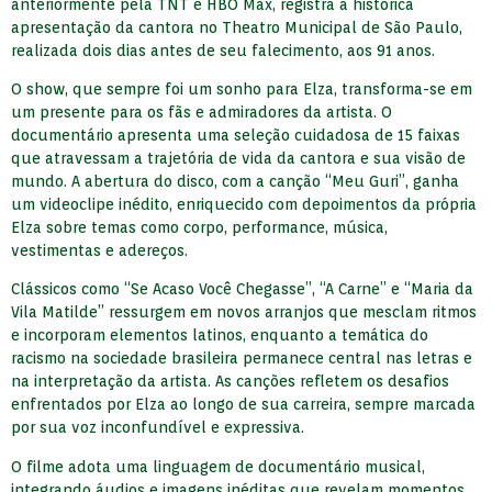
anteriormente pela TNT e HBO Max, registra a histórica
apresentação da cantora no Theatro Municipal de São Paulo,
realizada dois dias antes de seu falecimento, aos 91 anos.
O show, que sempre foi um sonho para Elza, transforma-se em
um presente para os fãs e admiradores da artista. O
documentário apresenta uma seleção cuidadosa de 15 faixas
que atravessam a trajetória de vida da cantora e sua visão de
mundo. A abertura do disco, com a canção “Meu Guri”, ganha
um videoclipe inédito, enriquecido com depoimentos da própria
Elza sobre temas como corpo, performance, música,
vestimentas e adereços.
Clássicos como “Se Acaso Você Chegasse”, “A Carne” e “Maria da
Vila Matilde” ressurgem em novos arranjos que mesclam ritmos
e incorporam elementos latinos, enquanto a temática do
racismo na sociedade brasileira permanece central nas letras e
na interpretação da artista. As canções refletem os desafios
enfrentados por Elza ao longo de sua carreira, sempre marcada
por sua voz inconfundível e expressiva.
O filme adota uma linguagem de documentário musical,
integrando áudios e imagens inéditas que revelam momentos