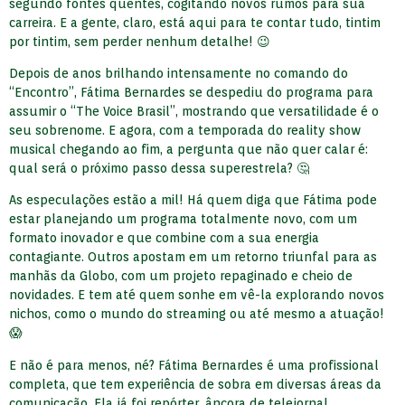
segundo fontes quentes, cogitando novos rumos para sua
carreira. E a gente, claro, está aqui para te contar tudo, tintim
por tintim, sem perder nenhum detalhe! 😉
Depois de anos brilhando intensamente no comando do
“Encontro”, Fátima Bernardes se despediu do programa para
assumir o “The Voice Brasil”, mostrando que versatilidade é o
seu sobrenome. E agora, com a temporada do reality show
musical chegando ao fim, a pergunta que não quer calar é:
qual será o próximo passo dessa superestrela? 🤔
As especulações estão a mil! Há quem diga que Fátima pode
estar planejando um programa totalmente novo, com um
formato inovador e que combine com a sua energia
contagiante. Outros apostam em um retorno triunfal para as
manhãs da Globo, com um projeto repaginado e cheio de
novidades. E tem até quem sonhe em vê-la explorando novos
nichos, como o mundo do streaming ou até mesmo a atuação!
😱
E não é para menos, né? Fátima Bernardes é uma profissional
completa, que tem experiência de sobra em diversas áreas da
comunicação. Ela já foi repórter, âncora de telejornal,