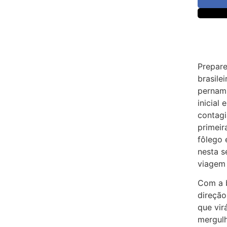
Prepar
brasile
pernamb
inicial
contagi
primeir
fôlego 
nesta s
viagem 
Com a 
direção
que vir
mergulh