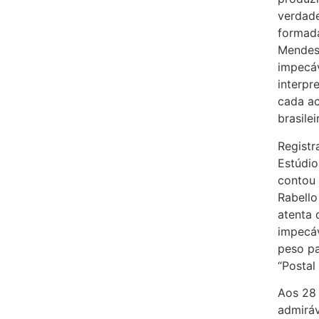
verdade
formada
Mendes 
impecáv
interpr
cada ac
brasilei
Registr
Estúdio
contou 
Rabello
atenta 
impecáv
peso pa
“Postal
Aos 28 
admiráv