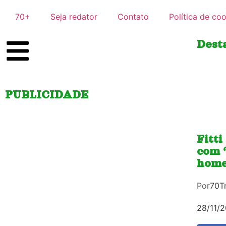
70+
Seja redator
Contato
Política de co
Dest
PUBLICIDADE
Fitt
com 
home
Por
70Tr
28/11/