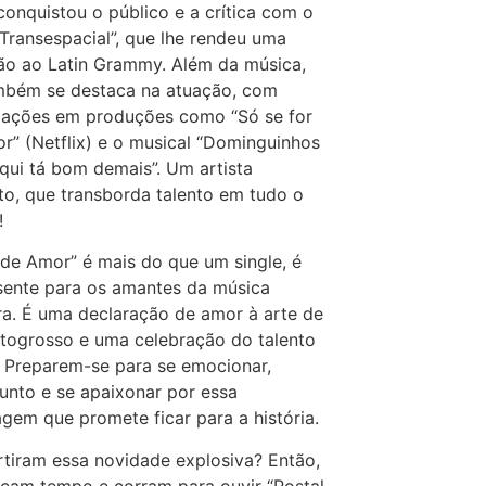
 conquistou o público e a crítica com o
Transespacial”, que lhe rendeu uma
ão ao Latin Grammy. Além da música,
ambém se destaca na atuação, com
pações em produções como “Só se for
r” (Netflix) e o musical “Dominguinhos
aqui tá bom demais”. Um artista
o, que transborda talento em tudo o
!
 de Amor” é mais do que um single, é
sente para os amantes da música
ira. É uma declaração de amor à arte de
togrosso e uma celebração do talento
i. Preparem-se para se emocionar,
junto e se apaixonar por essa
em que promete ficar para a história.
urtiram essa novidade explosiva? Então,
cam tempo e corram para ouvir “Postal