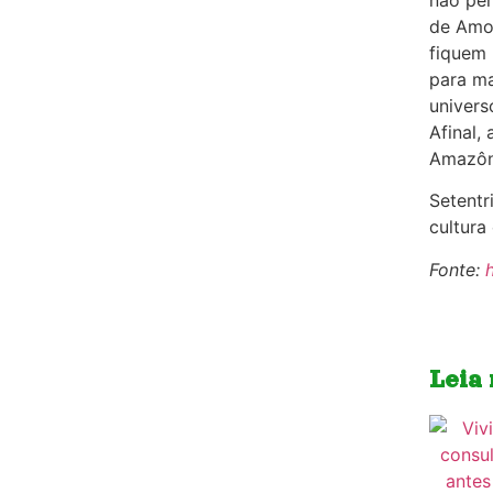
de Amor
fiquem 
para ma
univers
Afinal,
Amazôn
Setentr
cultura
Fonte:
Leia