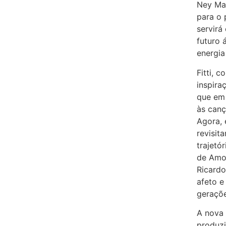
Ney Mat
para o 
servirá
futuro 
energia
Fitti, 
inspira
que em 
às canç
Agora, 
revisit
trajetó
de Amor
Ricardo
afeto e
geraçõe
A nova 
produzi