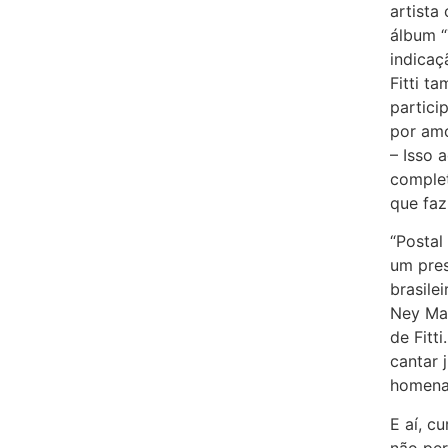
artista
álbum “
indicaç
Fitti t
partici
por amo
– Isso 
complet
que faz
“Postal
um pre
brasile
Ney Ma
de Fitt
cantar 
homenag
E aí, c
não per