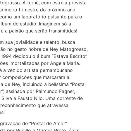
ogrosso. A turnê, com estreia prevista
primeiro trimestre do próximo ano,
 como um laboratório pulsante para o
álbum de estúdio. Imaginem só a
 e a paixão que serão transmitidas!
com sua jovialidade e talento, busca
ção no gesto nobre de Ney Matogrosso,
1994 dedicou o álbum “Estava Escrito”
ões imortalizadas por Angela Maria.
é a vez do artista pernambucano
ar composições que marcaram a
ria de Ney, incluindo a belíssima “Postal
”, assinada por Raimundo Fagner,
 Silva e Fausto Nilo. Uma corrente de
 reconhecimento que atravessa
s!
gravação de “Postal de Amor”,
da por Pupillo e Marcus Preto, é um