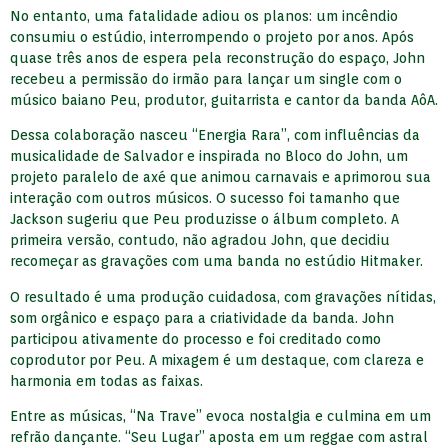
No entanto, uma fatalidade adiou os planos: um incêndio
consumiu o estúdio, interrompendo o projeto por anos. Após
quase três anos de espera pela reconstrução do espaço, John
recebeu a permissão do irmão para lançar um single com o
músico baiano Peu, produtor, guitarrista e cantor da banda AôA.
Dessa colaboração nasceu “Energia Rara”, com influências da
musicalidade de Salvador e inspirada no Bloco do John, um
projeto paralelo de axé que animou carnavais e aprimorou sua
interação com outros músicos. O sucesso foi tamanho que
Jackson sugeriu que Peu produzisse o álbum completo. A
primeira versão, contudo, não agradou John, que decidiu
recomeçar as gravações com uma banda no estúdio Hitmaker.
O resultado é uma produção cuidadosa, com gravações nítidas,
som orgânico e espaço para a criatividade da banda. John
participou ativamente do processo e foi creditado como
coprodutor por Peu. A mixagem é um destaque, com clareza e
harmonia em todas as faixas.
Entre as músicas, “Na Trave” evoca nostalgia e culmina em um
refrão dançante. “Seu Lugar” aposta em um reggae com astral