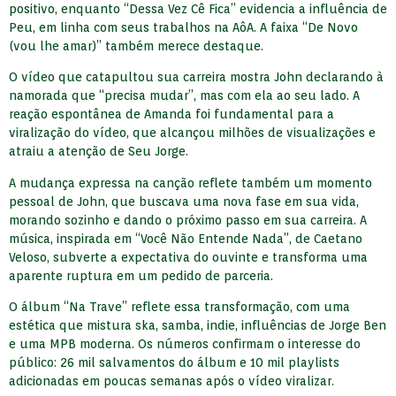
positivo, enquanto “Dessa Vez Cê Fica” evidencia a influência de
Peu, em linha com seus trabalhos na AôA. A faixa “De Novo
(vou lhe amar)” também merece destaque.
O vídeo que catapultou sua carreira mostra John declarando à
namorada que “precisa mudar”, mas com ela ao seu lado. A
reação espontânea de Amanda foi fundamental para a
viralização do vídeo, que alcançou milhões de visualizações e
atraiu a atenção de Seu Jorge.
A mudança expressa na canção reflete também um momento
pessoal de John, que buscava uma nova fase em sua vida,
morando sozinho e dando o próximo passo em sua carreira. A
música, inspirada em “Você Não Entende Nada”, de Caetano
Veloso, subverte a expectativa do ouvinte e transforma uma
aparente ruptura em um pedido de parceria.
O álbum “Na Trave” reflete essa transformação, com uma
estética que mistura ska, samba, indie, influências de Jorge Ben
e uma MPB moderna. Os números confirmam o interesse do
público: 26 mil salvamentos do álbum e 10 mil playlists
adicionadas em poucas semanas após o vídeo viralizar.