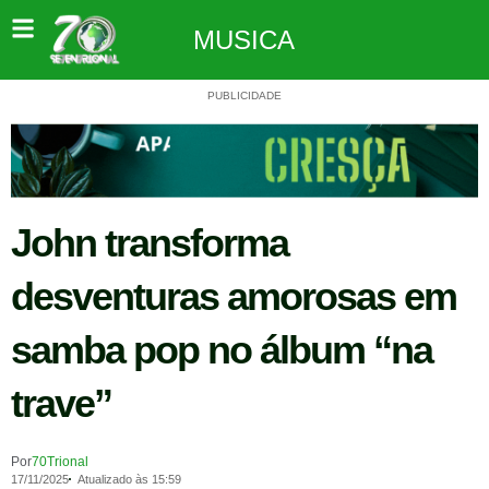
MUSICA
PUBLICIDADE
John transforma
desventuras amorosas em
samba pop no álbum “na
trave”
Por
70Trional
17/11/2025
Atualizado às 15:59