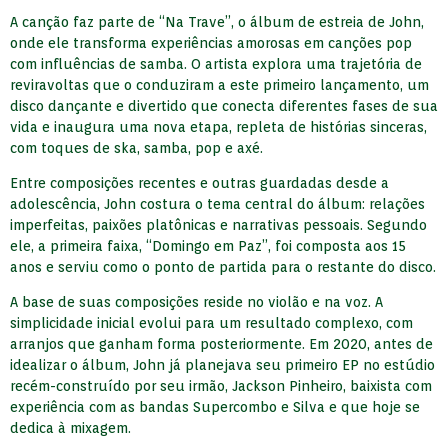
A canção faz parte de “Na Trave”, o álbum de estreia de John,
onde ele transforma experiências amorosas em canções pop
com influências de samba. O artista explora uma trajetória de
reviravoltas que o conduziram a este primeiro lançamento, um
disco dançante e divertido que conecta diferentes fases de sua
vida e inaugura uma nova etapa, repleta de histórias sinceras,
com toques de ska, samba, pop e axé.
Entre composições recentes e outras guardadas desde a
adolescência, John costura o tema central do álbum: relações
imperfeitas, paixões platônicas e narrativas pessoais. Segundo
ele, a primeira faixa, “Domingo em Paz”, foi composta aos 15
anos e serviu como o ponto de partida para o restante do disco.
A base de suas composições reside no violão e na voz. A
simplicidade inicial evolui para um resultado complexo, com
arranjos que ganham forma posteriormente. Em 2020, antes de
idealizar o álbum, John já planejava seu primeiro EP no estúdio
recém-construído por seu irmão, Jackson Pinheiro, baixista com
experiência com as bandas Supercombo e Silva e que hoje se
dedica à mixagem.