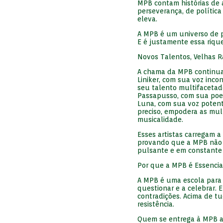
MPB contam histórias de 
perseverança, de política
eleva.
A MPB é um universo de p
E é justamente essa riqu
Novos Talentos, Velhas R
A chama da MPB continua 
Liniker, com sua voz inco
seu talento multifacetad
Passapusso, com sua poes
Luna, com sua voz potente
preciso, empodera as mu
musicalidade.
Esses artistas carregam 
provando que a MPB não 
pulsante e em constante
Por que a MPB é Essencia
A MPB é uma escola para t
questionar e a celebrar. E
contradições. Acima de t
resistência.
Quem se entrega à MPB apr