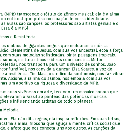
ra (MPB) transcende o rótulo de gênero musical; ela é a alma
ouro cultural que pulsa no coração de nossa identidade.
s aulas são canções, os professores são artistas geniais e o
. Essa é a MPB!
tmos e Resistência
e os ombros de gigantes negros que moldaram a música
ixão. Clementina de Jesus, com sua voz ancestral, ecoa a força
, com suas melodias sofisticadas, pinta paisagens tropicais.
a sonoro, mistura ritmos e ideias com maestria. Milton
celestial, nos transporta para um universo de sonhos. João
confundível, nos convida a dançar. Elza Soares, a voz do
 e a resiliência. Tim Maia, o síndico da soul music, nos faz vibrar
nte. Alcione, a rainha do samba, nos embala com sua voz
enas um aperitivo da riqueza e diversidade da MPB.
aram suas vivências em arte, tecendo um mosaico sonoro que
les elevaram o Brasil ao panteão das potências musicais
ções e influenciando artistas de todo o planeta.
m Melodia
ve. Ela não dita regras, ela inspira reflexões. Em suas letras,
alma a alma, filosofia que aguça a mente, crítica social que
do, e afeto que nos conecta uns aos outros. As canções da