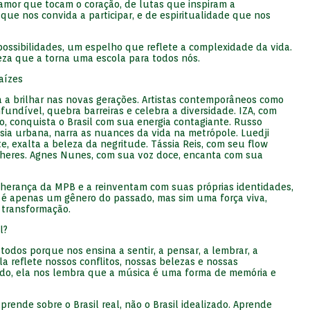
amor que tocam o coração, de lutas que inspiram a
 que nos convida a participar, e de espiritualidade que nos
ossibilidades, um espelho que reflete a complexidade da vida.
eza que a torna uma escola para todos nós.
aízes
a brilhar nas novas gerações. Artistas contemporâneos como
nfundível, quebra barreiras e celebra a diversidade. IZA, com
o, conquista o Brasil com sua energia contagiante. Russo
ia urbana, narra as nuances da vida na metrópole. Luedji
, exalta a beleza da negritude. Tássia Reis, com seu flow
lheres. Agnes Nunes, com sua voz doce, encanta com sua
a herança da MPB e a reinventam com suas próprias identidades,
é apenas um gênero do passado, mas sim uma força viva,
 transformação.
l?
odos porque nos ensina a sentir, a pensar, a lembrar, a
la reflete nossos conflitos, nossas belezas e nossas
udo, ela nos lembra que a música é uma forma de memória e
ende sobre o Brasil real, não o Brasil idealizado. Aprende