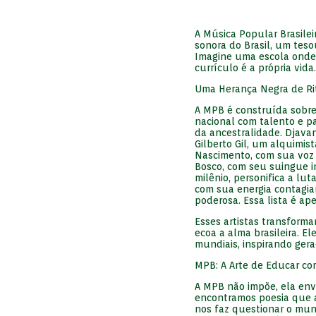
A Música Popular Brasilei
sonora do Brasil, um tes
Imagine uma escola onde a
currículo é a própria vida
Uma Herança Negra de Ri
A MPB é construída sobr
nacional com talento e pa
da ancestralidade. Djavan
Gilberto Gil, um alquimist
Nascimento, com sua voz 
Bosco, com seu suingue in
milênio, personifica a luta
com sua energia contagia
poderosa. Essa lista é ap
Esses artistas transform
ecoa a alma brasileira. E
mundiais, inspirando gera
MPB: A Arte de Educar co
A MPB não impõe, ela envol
encontramos poesia que ac
nos faz questionar o mun