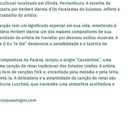
 cultural localizado em Olinda, Pernambuco. A escolha da
posta por Herbert Vianna d’Os Paralamas do Sucesso, reflete a
trabalho do artista.
anção tem um significado especial em sua vida, remetendo à
sidera Herbert Vianna um dos maiores compositores de sua
idade do artista de transitar por diversos estilos musicais. A
ua Q Eu Te Dei” demonstra a sensibilidade e o talento de
compositora do Paraná, lançou o single “Cavalinhos”, uma
 canção de ninar tradicional dos Estados Unidos. A artista
ivro de canções folk e, encantada pela melodia e pela letra,
retá-la. A delicadeza e a simplicidade da canção de ninar são
Bruna Lucchesi, que transmite uma atmosfera acolhedora e
cosqueamigos.com