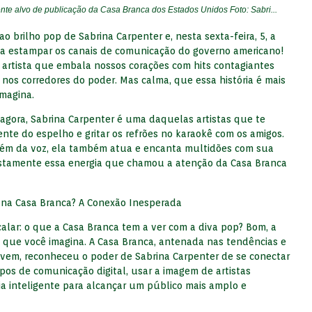
te alvo de publicação da Casa Branca dos Estados Unidos Foto: Sabri...
ao brilho pop de Sabrina Carpenter e, nesta sexta-feira, 5, a
a estampar os canais de comunicação do governo americano!
A artista que embala nossos corações com hits contagiantes
nos corredores do poder. Mas calma, que essa história é mais
imagina.
gora, Sabrina Carpenter é uma daquelas artistas que te
nte do espelho e gritar os refrões no karaokê com os amigos.
lém da voz, ela também atua e encanta multidões com sua
 justamente essa energia que chamou a atenção da Casa Branca
 na Casa Branca? A Conexão Inesperada
alar: o que a Casa Branca tem a ver com a diva pop? Bom, a
o que você imagina. A Casa Branca, antenada nas tendências e
ovem, reconheceu o poder de Sabrina Carpenter de se conectar
pos de comunicação digital, usar a imagem de artistas
ia inteligente para alcançar um público mais amplo e