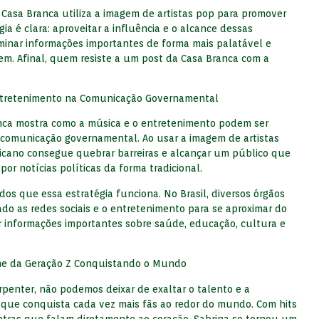
 Casa Branca utiliza a imagem de artistas pop para promover
ia é clara: aproveitar a influência e o alcance dessas
minar informações importantes de forma mais palatável e
vem. Afinal, quem resiste a um post da Casa Branca com a
ntretenimento na Comunicação Governamental
ranca mostra como a música e o entretenimento podem ser
comunicação governamental. Ao usar a imagem de artistas
icano consegue quebrar barreiras e alcançar um público que
por notícias políticas da forma tradicional.
dos que essa estratégia funciona. No Brasil, diversos órgãos
do as redes sociais e o entretenimento para se aproximar do
r informações importantes sobre saúde, educação, cultura e
one da Geração Z Conquistando o Mundo
penter, não podemos deixar de exaltar o talento e a
a que conquista cada vez mais fãs ao redor do mundo. Com hits
tras que falam diretamente ao coração, Sabrina se tornou um