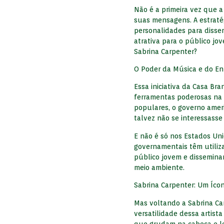
Não é a primeira vez que a
suas mensagens. A estratég
personalidades para disse
atrativa para o público jo
Sabrina Carpenter?
O Poder da Música e do E
Essa iniciativa da Casa B
ferramentas poderosas na 
populares, o governo amer
talvez não se interessasse 
E não é só nos Estados Uni
governamentais têm utiliza
público jovem e dissemina
meio ambiente.
Sabrina Carpenter: Um Íc
Mas voltando a Sabrina Car
versatilidade dessa artist
que grudam na cabeça e le