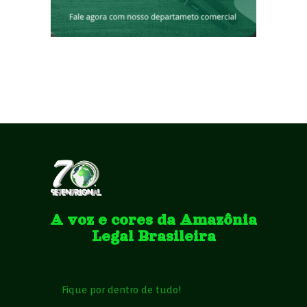
A voz e cores da Amazônia
Legal Brasileira
Fique por dentro de tudo!