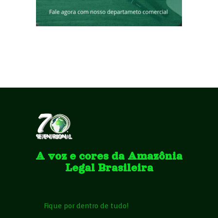
A voz e cores da Amazônia
Legal Brasileira
Fique por dentro de tudo!