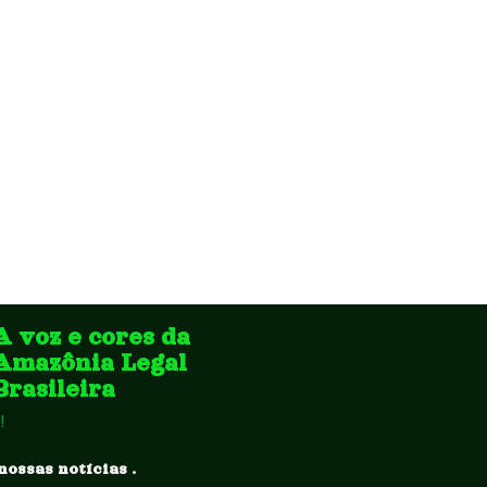
A voz e cores da
Amazônia Legal
Brasileira
!
nossas notícias .