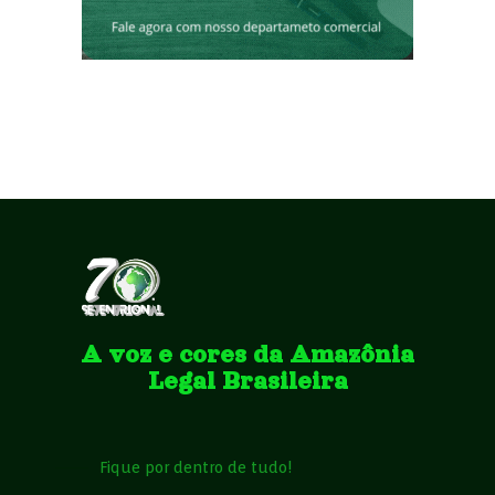
A voz e cores da Amazônia
Legal Brasileira
Fique por dentro de tudo!