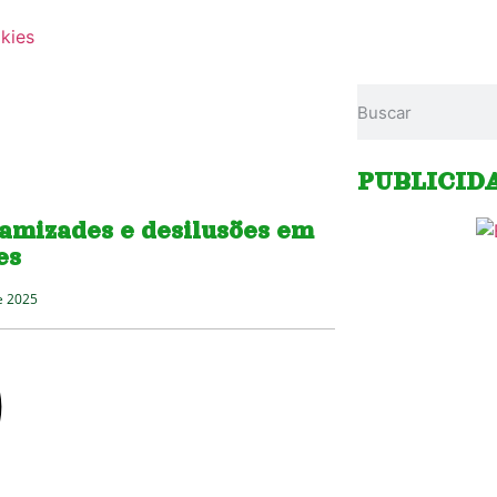
okies
PUBLICID
: amizades e desilusões em
es
e 2025