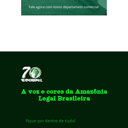
A voz e cores da Amazônia
Legal Brasileira
Fique por dentro de tudo!