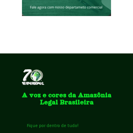
A voz e cores da Amazônia
Legal Brasileira
Fique por dentro de tudo!