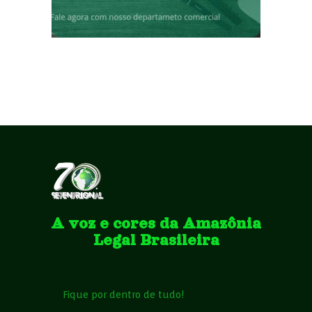
A voz e cores da Amazônia
Legal Brasileira
Fique por dentro de tudo!