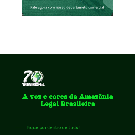
A voz e cores da Amazônia
Legal Brasileira
Fique por dentro de tudo!