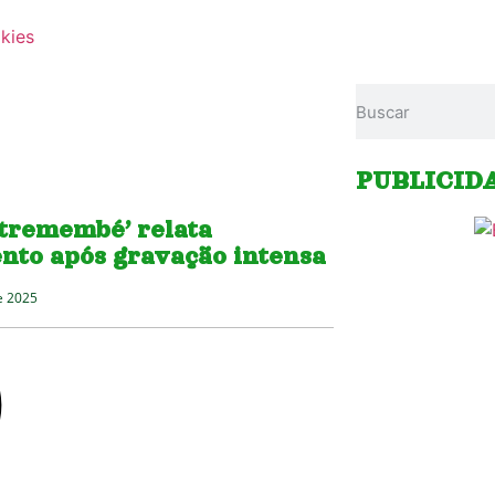
okies
PUBLICID
‘tremembé’ relata
nto após gravação intensa
e 2025