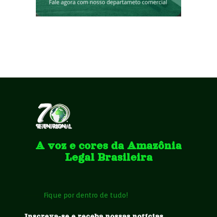
A voz e cores da Amazônia
Legal Brasileira
Fique por dentro de tudo!
Inscreva-se e receba nossas notícias .