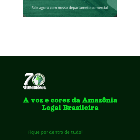
A voz e cores da Amazônia
Legal Brasileira
Fique por dentro de tudo!