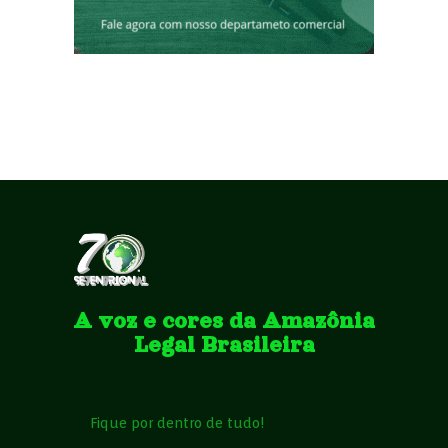
A voz e cores da Amazônia
Legal Brasileira
Fique por dentro de tudo!