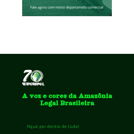
A voz e cores da Amazônia
Legal Brasileira
Fique por dentro de tudo!