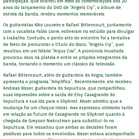
participação, que ocorreu em meio às comemorações dos 20
anos do lançamento do DVD de “Angels Cry”, o álbum de
estreia da banda, rendeu momentos memoráveis.
Os guitarristas Kiko Loureiro e Rafael Bittencourt, juntamente
com o vocalista Fabio Lione, estiveram no estúdio para divulgar
o trabalho. Contudo, o ponto alto do encontro foi a tentativa
de Neto de pronunciar o título do disco, “Angels Cry”, que
resultou em um hilário “Anjus Crai”. A pronúncia inusitada
provocou risos na plateia e entre os próprios integrantes da
banda, tornando o momento um clássico da televisão.
Rafael Bittencourt, além de guitarrista do Angra, também
apresenta o programa “Amplifica”. Recentemente, ele recebeu
Andreas Kisser, guitarrista do Sepultura, que compartilhou
suas impressões sobre a saída de Eloy Casagrande do
Sepultura e sua ida para o Slipknot. Kisser admitiu que a
mudança foi um choque inicial, mas expressou otimismo tanto
em relação ao futuro de Casagrande no Slipknot quanto à
chegada de Greyson Nekrutman para substituí-lo no
Sepultura. Ele ressaltou que ambas as decisões foram
positivas para todos os envolvidos. Kisser estava acompanhado