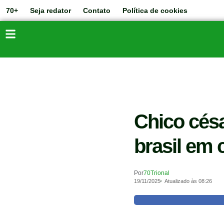
70+
Seja redator
Contato
Política de cookies
Chico césa
brasil em 
Por
70Trional
19/11/2025
Atualizado às 08:26