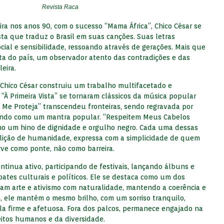
Revista Raca
eira nos anos 90, com o sucesso “Mama África”, Chico César se
ta que traduz o Brasil em suas canções. Suas letras
ocial e sensibilidade, ressoando através de gerações. Mais que
ta do país, um observador atento das contradições e das
eira.
, Chico César construiu um trabalho multifacetado e
“À Primeira Vista” se tornaram clássicos da música popular
 Me Proteja” transcendeu fronteiras, sendo regravada por
rmando como um mantra popular. “Respeitem Meus Cabelos
o um hino de dignidade e orgulho negro. Cada uma dessas
lição de humanidade, expressa com a simplicidade de quem
ve como ponte, não como barreira.
ntinua ativo, participando de festivais, lançando álbuns e
tes culturais e políticos. Ele se destaca como um dos
iam arte e ativismo com naturalidade, mantendo a coerência e
s, ele mantém o mesmo brilho, com um sorriso tranquilo,
la firme e afetuosa. Fora dos palcos, permanece engajado na
eitos humanos e da diversidade.