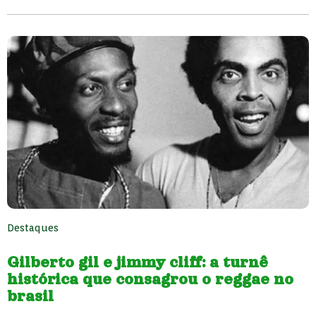
Destaques
Gilberto gil e jimmy cliff: a turnê
histórica que consagrou o reggae no
brasil